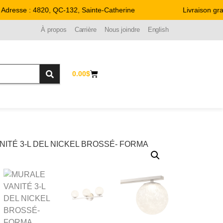
resse : 4820, QC-132, Sainte-Catherine
Livraison gratu
À propos
Carrière
Nous joindre
English
0.00
$