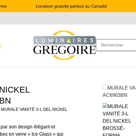
e
Livraison gratuite partout au Canada!
Ad
 NICKEL
3BN
 MURALE VANITÉ 3-L DEL NICKEL
 par son design élégant et
es en verre « Ice Glass » qui