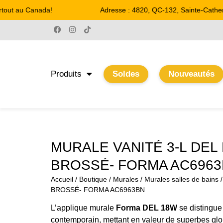
out au Canada!
Adresse : 4820, QC-132, Sainte-Catherin
Produits
Soldes
Nouveautés
MURALE VANITÉ 3-L DEL
BROSSÉ- FORMA AC696
Accueil
/
Boutique
/
Murales
/
Murales salles de bains
/
BROSSÉ- FORMA AC6963BN
L’applique murale
Forma DEL 18W
se distingue
contemporain, mettant en valeur de superbes glob