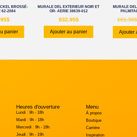
ICKEL BROSSÉ-
MURALE DEL EXTERIEUR NOIR ET
MURALE DEL 
 62-2084
OR- AERIE 38639-012
PALMITA
.95
$
932.95
$
161.30
$
au panier
Ajouter au panier
Ajouter 
Heures d'ouverture
Menu
Lundi :
9h - 18h
À propos
Mardi :
9h - 18h
Boutique
Mercredi :
9h - 18h
Carrière
Jeudi :
9h - 19h
Inspiration