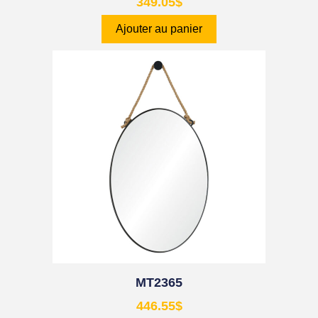
349.05
$
Ajouter au panier
MT2365
446.55
$