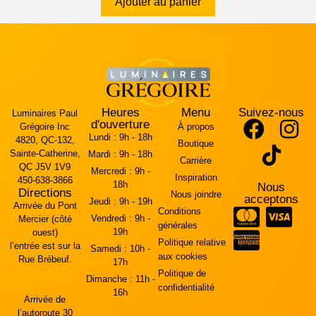
Ajouter au panier
Heures
Menu
Suivez-nous
Luminaires Paul
d'ouverture
Grégoire Inc
À propos
Lundi :
9h - 18h
4820, QC-132,
Boutique
Sainte-Catherine,
Mardi :
9h - 18h
Carrière
QC J5V 1V9
Mercredi :
9h -
Inspiration
450-638-3866
18h
Nous
Directions
Nous joindre
acceptons
Jeudi :
9h - 19h
Arrivée du Pont
Conditions
Vendredi :
9h -
Mercier (côté
générales
19h
ouest)
Politique relative
l’entrée est sur la
Samedi :
10h -
aux cookies
Rue Brébeuf.
17h
Politique de
Dimanche :
11h -
confidentialité
16h
Arrivée de
l’autoroute 30