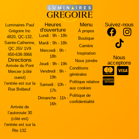
Heures
Menu
Suivez-nous
Luminaires Paul
d'ouverture
Grégoire Inc
À propos
Lundi :
9h - 18h
4820, QC-132,
Boutique
Sainte-Catherine,
Mardi :
9h - 18h
Carrière
QC J5V 1V9
Mercredi :
9h -
Inspiration
450-638-3866
18h
Nous
Directions
Nous joindre
acceptons
Jeudi :
9h - 19h
Arrivée du Pont
Conditions
Vendredi :
9h -
Mercier (côté
générales
19h
ouest)
Politique relative
l’entrée est sur la
Samedi :
10h -
aux cookies
Rue Brébeuf.
17h
Politique de
Dimanche :
11h -
confidentialité
16h
Arrivée de
l’autoroute 30
(côté est)
l’entrée est sur la
Rte 132.