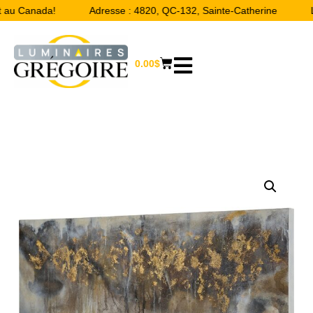
 au Canada!
Adresse : 4820, QC-132, Sainte-Catherine
Li
0.00
$