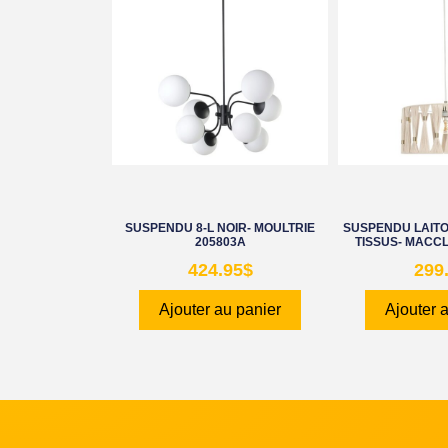
SUSPENDU 8-L NOIR- MOULTRIE
SUSPENDU LAITO
205803A
TISSUS- MACC
424.95
$
299
Ajouter au panier
Ajouter 