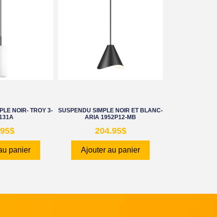
LE NOIR- TROY 3-
SUSPENDU SIMPLE NOIR ET BLANC-
131A
ARIA 1952P12-MB
.95
$
204.95
$
au panier
Ajouter au panier