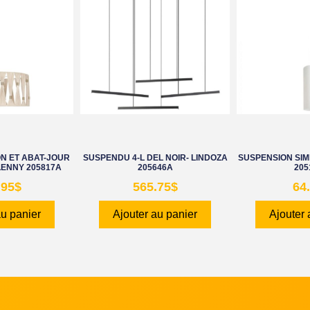
N ET ABAT-JOUR
SUSPENDU 4-L DEL NOIR- LINDOZA
SUSPENSION SIMP
LENNY 205817A
205646A
205
.95
$
565.75
$
64
au panier
Ajouter au panier
Ajouter 