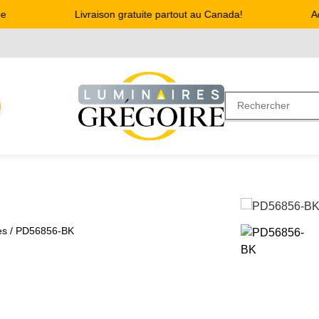
Livraison gratuite partout au Canada!
Adr
es
/ PD56856-BK