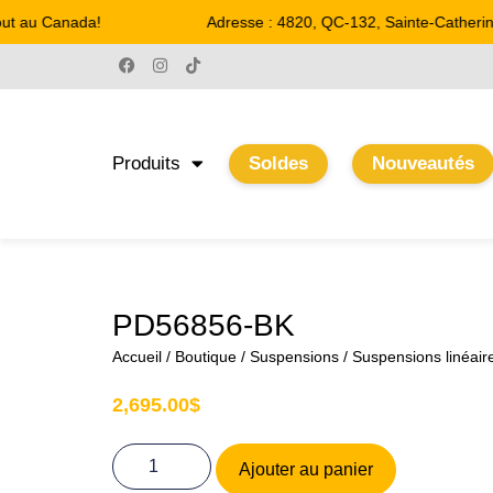
ut au Canada!
Adresse : 4820, QC-132, Sainte-Catherine
Produits
Soldes
Nouveautés
PD56856-BK
Accueil
/
Boutique
/
Suspensions
/
Suspensions linéair
2,695.00
$
Ajouter au panier