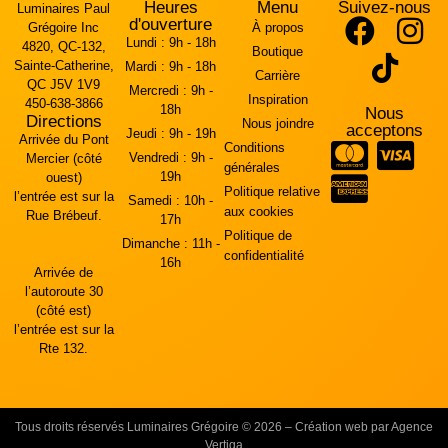
Heures
Menu
Suivez-nous
Luminaires Paul
d'ouverture
Grégoire Inc
À propos
Lundi :
9h - 18h
4820, QC-132,
Boutique
Sainte-Catherine,
Mardi :
9h - 18h
Carrière
QC J5V 1V9
Mercredi :
9h -
Inspiration
450-638-3866
18h
Nous
Directions
Nous joindre
acceptons
Jeudi :
9h - 19h
Arrivée du Pont
Conditions
Vendredi :
9h -
Mercier (côté
générales
19h
ouest)
Politique relative
l’entrée est sur la
Samedi :
10h -
aux cookies
Rue Brébeuf.
17h
Politique de
Dimanche :
11h -
confidentialité
16h
Arrivée de
l’autoroute 30
(côté est)
l’entrée est sur la
Rte 132.
Tous droits réservés Luminaires Grégoire © 2026 – Création web par Agence
Vertiga