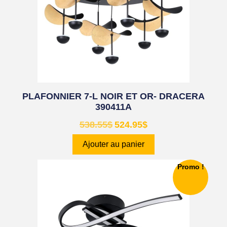
PLAFONNIER 7-L NOIR ET OR- DRACERA
390411A
538.55
$
524.95
$
Ajouter au panier
Promo !