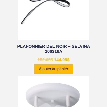
PLAFONNIER DEL NOIR – SELVINA
206316A
152.65
$
144.95
$
Ajouter au panier