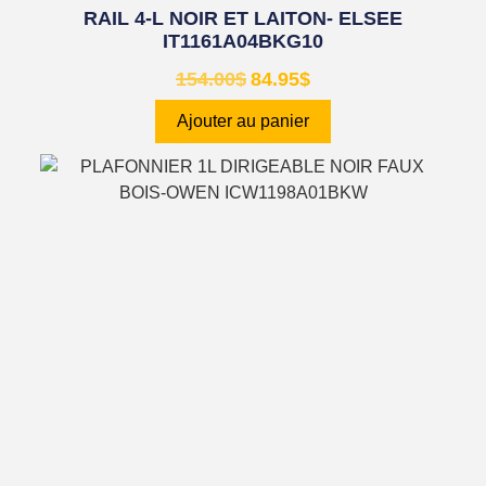
RAIL 4-L NOIR ET LAITON- ELSEE
IT1161A04BKG10
154.00
$
84.95
$
Ajouter au panier