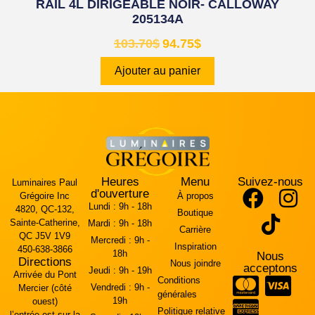
RAIL 4L DIRIGEABLE NOIR- CALLOWAY
205134A
103.70
$
94.75
$
Ajouter au panier
Heures
Menu
Suivez-nous
Luminaires Paul
d'ouverture
Grégoire Inc
À propos
Lundi :
9h - 18h
4820, QC-132,
Boutique
Sainte-Catherine,
Mardi :
9h - 18h
Carrière
QC J5V 1V9
Mercredi :
9h -
Inspiration
450-638-3866
18h
Nous
Directions
Nous joindre
acceptons
Jeudi :
9h - 19h
Arrivée du Pont
Conditions
Vendredi :
9h -
Mercier (côté
générales
19h
ouest)
Politique relative
l’entrée est sur la