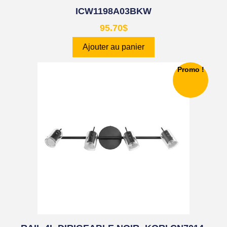
ICW1198A03BKW
95.70
$
Ajouter au panier
Promo !