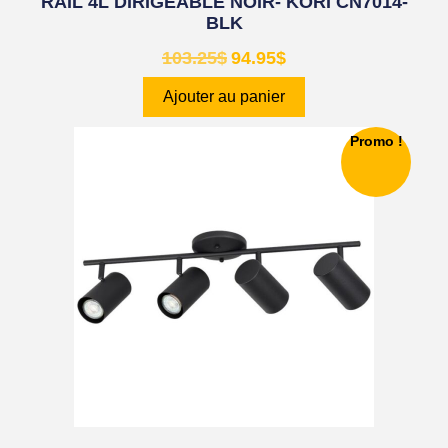
RAIL 4L DIRIGEABLE NOIR- KORI CN7014-
BLK
103.25
$
94.95
$
Ajouter au panier
Promo !