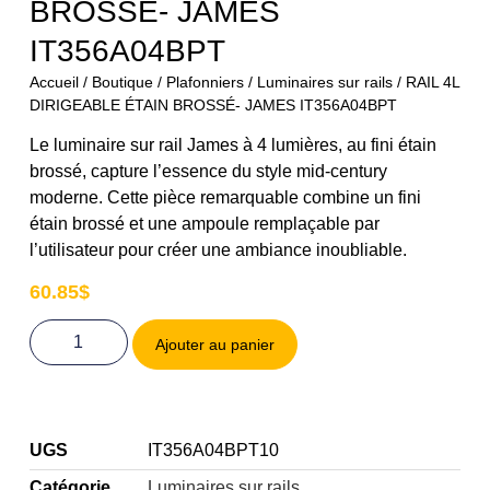
BROSSÉ- JAMES
IT356A04BPT
Accueil
/
Boutique
/
Plafonniers
/
Luminaires sur rails
/ RAIL 4L
DIRIGEABLE ÉTAIN BROSSÉ- JAMES IT356A04BPT
Le luminaire sur rail James à 4 lumières, au fini étain
brossé, capture l’essence du style mid-century
moderne. Cette pièce remarquable combine un fini
étain brossé et une ampoule remplaçable par
l’utilisateur pour créer une ambiance inoubliable.
60.85
$
Ajouter au panier
UGS
IT356A04BPT10
Catégorie
Luminaires sur rails