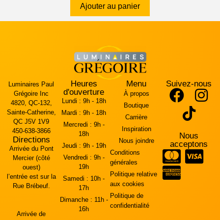
Ajouter au panier
Heures
Menu
Suivez-nous
Luminaires Paul
d'ouverture
Grégoire Inc
À propos
Lundi :
9h - 18h
4820, QC-132,
Boutique
Sainte-Catherine,
Mardi :
9h - 18h
Carrière
QC J5V 1V9
Mercredi :
9h -
Inspiration
450-638-3866
18h
Nous
Directions
Nous joindre
acceptons
Jeudi :
9h - 19h
Arrivée du Pont
Conditions
Vendredi :
9h -
Mercier (côté
générales
19h
ouest)
Politique relative
l’entrée est sur la
Samedi :
10h -
aux cookies
Rue Brébeuf.
17h
Politique de
Dimanche :
11h -
confidentialité
16h
Arrivée de