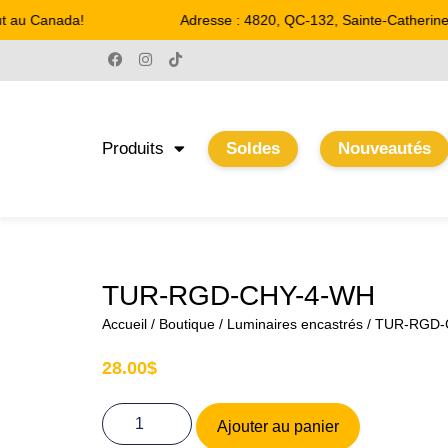
t au Canada!
Adresse : 4820, QC-132, Sainte-Catherine
Produits
Soldes
Nouveautés
TUR-RGD-CHY-4-WH
Accueil
/
Boutique
/
Luminaires encastrés
/ TUR-RGD-
28.00
$
Ajouter au panier