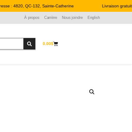
sse : 4820, QC-132, Sainte-Catherine
Livraison gratuit
À propos
Carrière
Nous joindre
English
0.00
$