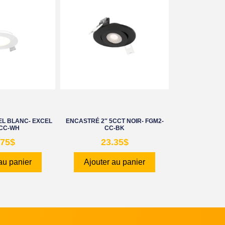
EL BLANC- EXCEL
ENCASTRÉ 2″ 5CCT NOIR- FGM2-
-CC-WH
CC-BK
.75
$
23.35
$
au panier
Ajouter au panier