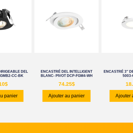
DIRIGEABLE DEL
ENCASTRÉ DEL INTELLIGENT
ENCASTRÉ 3″ D
 GMB2-CC-BK
BLANC- PIVOT DCP-FGM4-WH
5003
10
$
74.25
$
18
au panier
Ajouter au panier
Ajouter 