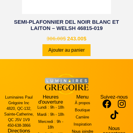
SEMI-PLAFONNIER DEL NOIR BLANC ET
LAITON – WELSH 46815-019
306.00
$
243.00
$
Ajouter au panier
Heures
Menu
Suivez-nous
Luminaires Paul
d'ouverture
Grégoire Inc
À propos
Lundi :
9h - 18h
4820, QC-132,
Boutique
Sainte-Catherine,
Mardi :
9h - 18h
Carrière
QC J5V 1V9
Mercredi :
9h -
Inspiration
450-638-3866
18h
Nous
Directions
Nous joindre