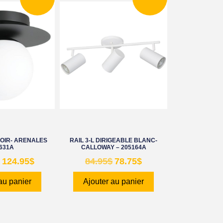
OIR- ARENALES
RAIL 3-L DIRIGEABLE BLANC-
631A
CALLOWAY – 205164A
124.95
$
84.95
$
78.75
$
au panier
Ajouter au panier