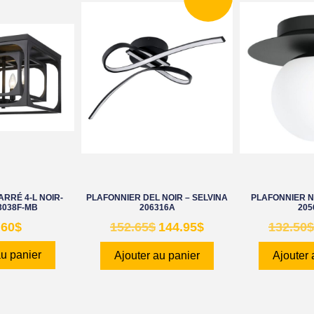
RRÉ 4-L NOIR-
PLAFONNIER DEL NOIR – SELVINA
PLAFONNIER N
3038F-MB
206316A
205
.60
$
152.65
$
144.95
$
132.50
$
au panier
Ajouter au panier
Ajouter 