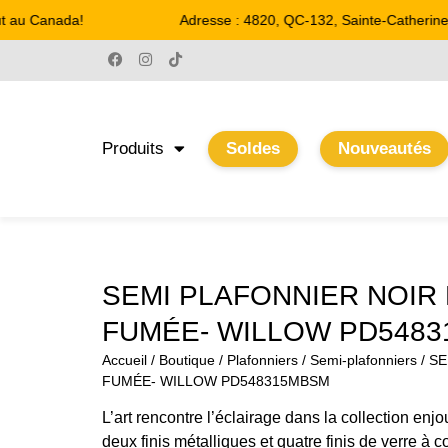
 au Canada!
Adresse : 4820, QC-132, Sainte-Catherine
Produits
Soldes
Nouveautés
SEMI PLAFONNIER NOIR
FUMÉE- WILLOW PD548
Accueil
/
Boutique
/
Plafonniers
/
Semi-plafonniers
/ S
FUMÉE- WILLOW PD548315MBSM
L’art rencontre l’éclairage dans la collection en
deux finis métalliques et quatre finis de verre à 