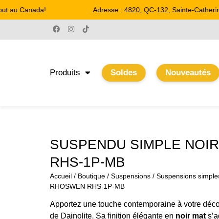
ut au Canada!
Adresse : 4820, QC-132, Sainte-Catherine
Produits
Soldes
Nouveautés
SUSPENDU SIMPLE NOI
RHS-1P-MB
Accueil
/
Boutique
/
Suspensions
/
Suspensions simple
RHOSWEN RHS-1P-MB
Apportez une touche contemporaine à votre déc
de Dainolite. Sa finition élégante en
noir mat
s’a