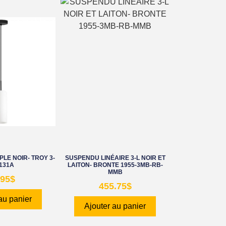
LE NOIR- TROY 3-
SUSPENDU LINÉAIRE 3-L NOIR ET
131A
LAITON- BRONTE 1955-3MB-RB-
MMB
.95
$
455.75
$
au panier
Ajouter au panier