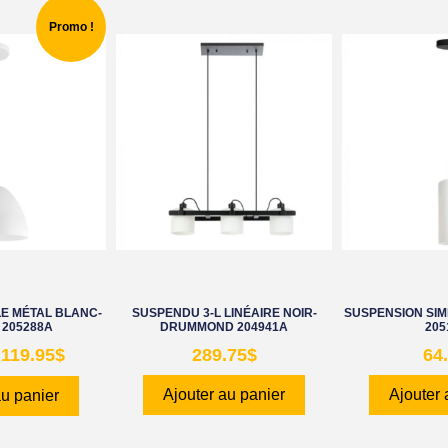
Promo !
E MÉTAL BLANC-
SUSPENDU 3-L LINÉAIRE NOIR-
SUSPENSION SIMP
 205288A
DRUMMOND 204941A
205
119.95
$
289.75
$
64
Ajouter au panier
Ajouter 
au panier