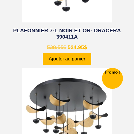
PLAFONNIER 7-L NOIR ET OR- DRACERA
390411A
538.55
$
524.95
$
Ajouter au panier
Promo !