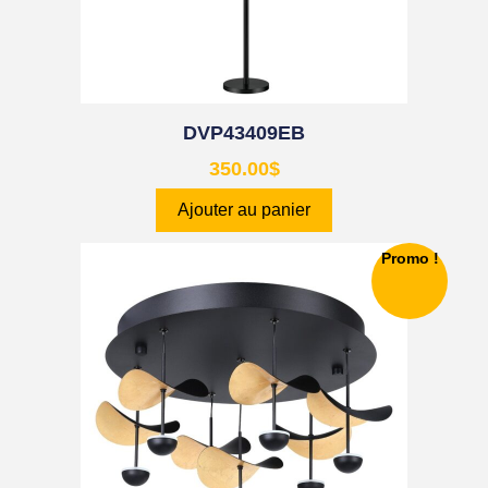
DVP43409EB
350.00
$
Ajouter au panier
Promo !