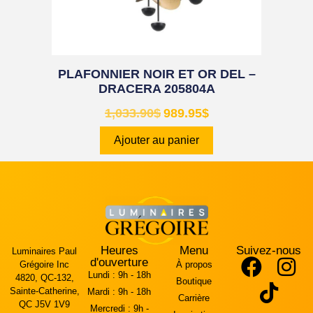
PLAFONNIER NOIR ET OR DEL –
DRACERA 205804A
1,033.90
$
989.95
$
Ajouter au panier
Heures
Menu
Suivez-nous
Luminaires Paul
d'ouverture
Grégoire Inc
À propos
Lundi :
9h - 18h
4820, QC-132,
Boutique
Sainte-Catherine,
Mardi :
9h - 18h
Carrière
QC J5V 1V9
Mercredi :
9h -