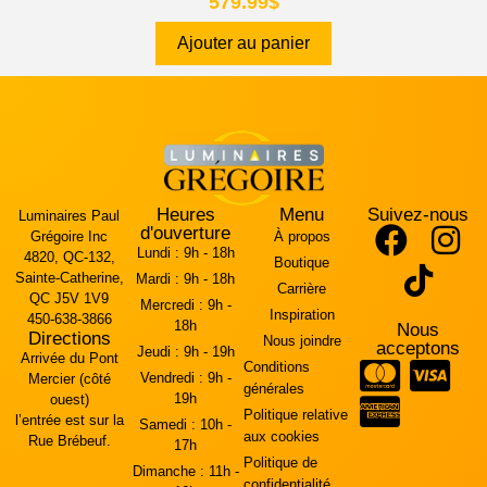
579.99
$
Ajouter au panier
Heures
Menu
Suivez-nous
Luminaires Paul
d'ouverture
Grégoire Inc
À propos
Lundi :
9h - 18h
4820, QC-132,
Boutique
Sainte-Catherine,
Mardi :
9h - 18h
Carrière
QC J5V 1V9
Mercredi :
9h -
Inspiration
450-638-3866
18h
Nous
Directions
Nous joindre
acceptons
Jeudi :
9h - 19h
Arrivée du Pont
Conditions
Vendredi :
9h -
Mercier (côté
générales
19h
ouest)
Politique relative
l’entrée est sur la
Samedi :
10h -
aux cookies
Rue Brébeuf.
17h
Politique de
Dimanche :
11h -
confidentialité