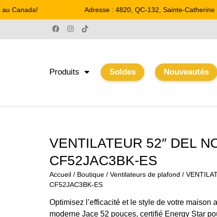
au Canada!
Adresse : 4820, QC-132, Sainte-Catherine
Produits
Soldes
Nouveautés
VENTILATEUR 52″ DEL NO
CF52JAC3BK-ES
Accueil
/
Boutique
/
Ventilateurs de plafond
/ VENTILA
CF52JAC3BK-ES
Optimisez l’efficacité et le style de votre maison 
moderne Jace 52 pouces, certifié Energy Star p