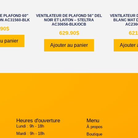
E PLAFOND 60″
VENTILATEUR DE PLAFOND 56″ DEL
VENTILATEUR 
ION AC31560-BLK
NOIR ET LAITON – STELTRA
BLANC MAT D
AC30656-BLK/OCB
AC236
.90
$
629.90
$
621
au panier
Ajouter au panier
Ajouter 
Heures d'ouverture
Menu
Lundi :
9h - 18h
À propos
Mardi :
9h - 18h
Boutique