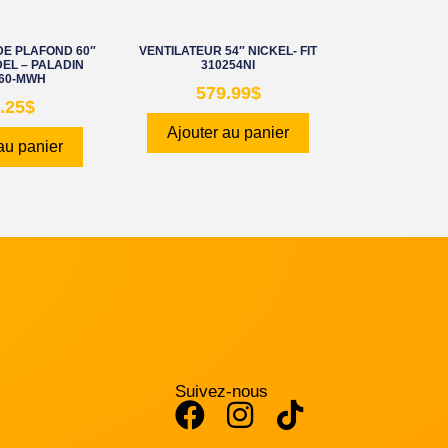
DE PLAFOND 60″
VENTILATEUR 54″ NICKEL- FIT
EL – PALADIN
310254NI
60-MWH
579.99
$
.25
$
Ajouter au panier
au panier
Suivez-nous