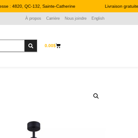
e : 4820, QC-132, Sainte-Catherine
Livraison gratuite 
À propos
Carrière
Nous joindre
English
0.00
$