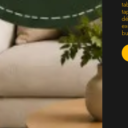
ta
ta
dé
ex
bu