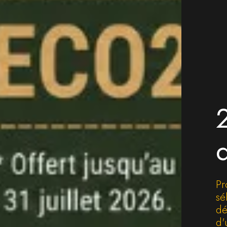
Pr
sé
dé
d'