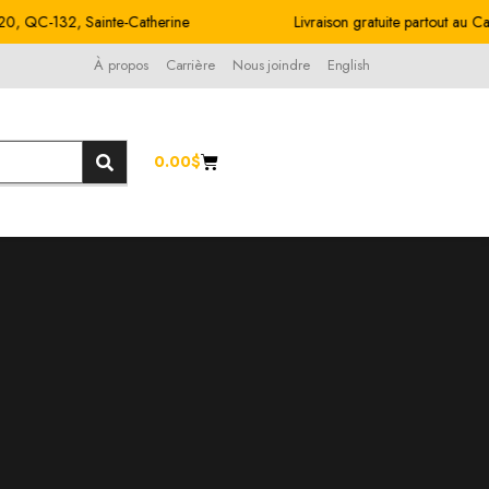
132, Sainte-Catherine
Livraison gratuite partout au Canada!
À propos
Carrière
Nous joindre
English
0.00
$