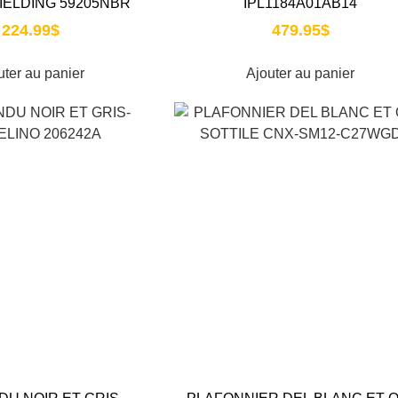
FIELDING 59205NBR
IPL1184A01AB14
224.99
$
479.95
$
uter au panier
Ajouter au panier