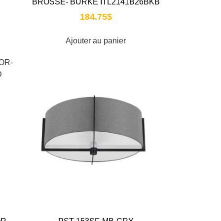
BROSSÉ- BURKE ITL2141B26BKB
184.75
$
Ajouter au panier