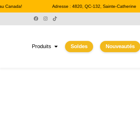
Canada!
Adresse : 4820, QC-132, Sainte-Catherine
Produits
Soldes
Nouveautés
15''
Accueil
/ Product Diamètre / 15''