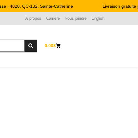
 4820, QC-132, Sainte-Catherine
Livraison gratuite par
À propos
Carrière
Nous joindre
English
0.00
$