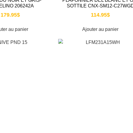
U NOIR ET GRIS-
PLAFONNIER DEL BLANC ET O
ELINO 206242A
SOTTILE CNX-SM12-C27WG
179.95
$
114.95
$
uter au panier
Ajouter au panier