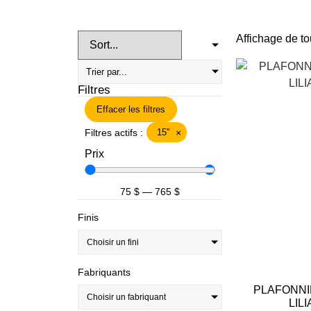
Affichage de to
Filtres
Effacer les filtres
Filtres actifs :
15''
×
Prix
75
$
—
765
$
Finis
Choisir un fini
Fabriquants
PLAFONNI
Choisir un fabriquant
LIL