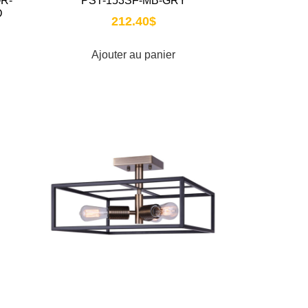
R-
PST-153SF-MB-GRY
D
212.40
$
Ajouter au panier