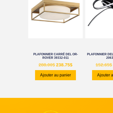
PLAFONNIER CARRÉ DEL OR-
PLAFONNIER DEL
ROVER 39332-011
206
288.00
$
238.75
$
152.65
$
Ajouter au panier
Ajouter 