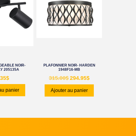
IGEABLE NOIR-
PLAFONNIER NOIR- HARDEN
Y 205135A
1948F16-MB
.35
$
315.00
$
294.95
$
au panier
Ajouter au panier