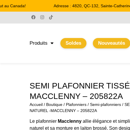
t au Canada!
Adresse : 4820, QC-132, Sainte-Catherine
Produits
Soldes
Nouveautés
SEMI PLAFONNIER TISSÉ
MACCLENNY – 205822A
Accueil
/
Boutique
/
Plafonniers
/
Semi-plafonniers
/ S
NATUREL -MACCLENNY – 205822A
Le plafonnier
Macclenny
allie élégance et simpli
naturel et sa monture en laiton brossé. Son desig