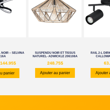
 NOIR – SELVINA
SUSPENDU NOIR ET TISSUS
RAIL 2-L DIR
316A
NATUREL- ADWICKLE 206108A
CALLOWA
144.95
$
248.75
$
63
Ajouter au panier
Ajouter 
au panier