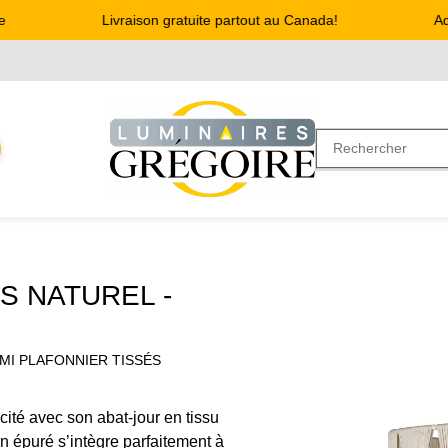
Livraison gratuite partout au Canada!
Adre
S NATUREL -
EMI PLAFONNIER TISSÉS
cité avec son abat-jour en tissu
n épuré s’intègre parfaitement à