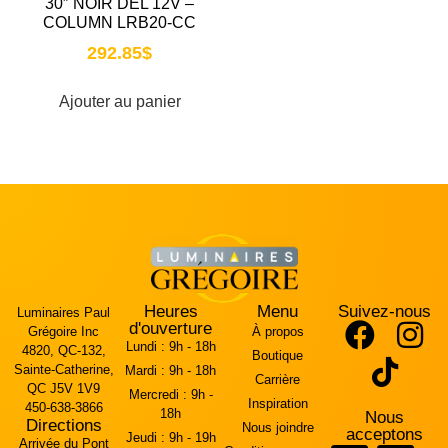
30″ NOIR DEL 12V –
COLUMN LRB20-CC
292.85
$
Ajouter au panier
Heures
Menu
Suivez-nous
Luminaires Paul
d'ouverture
Grégoire Inc
À propos
Lundi :
9h - 18h
4820, QC-132,
Boutique
Sainte-Catherine,
Mardi :
9h - 18h
Carrière
QC J5V 1V9
Mercredi :
9h -
Inspiration
450-638-3866
18h
Nous
Directions
Nous joindre
acceptons
Jeudi :
9h - 19h
Arrivée du Pont