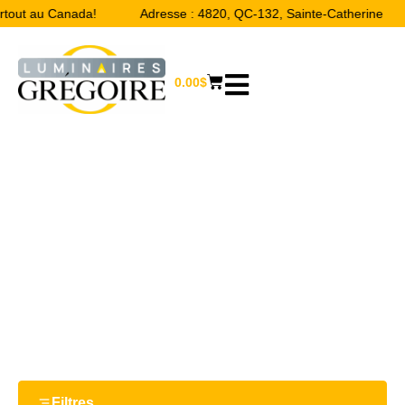
rtout au Canada!
Adresse : 4820, QC-132, Sainte-Catherine
0.00
$
1.56"
Accueil
/ Product Largeur / 1.56"
Filtres