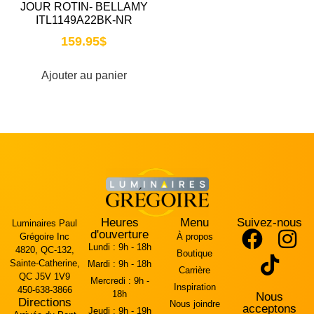
JOUR ROTIN- BELLAMY
ITL1149A22BK-NR
159.95
$
Ajouter au panier
Heures
Menu
Suivez-nous
Luminaires Paul
d'ouverture
Grégoire Inc
À propos
Lundi :
9h - 18h
4820, QC-132,
Boutique
Sainte-Catherine,
Mardi :
9h - 18h
Carrière
QC J5V 1V9
Mercredi :
9h -
Inspiration
450-638-3866
18h
Nous
Directions
Nous joindre
acceptons
Jeudi :
9h - 19h