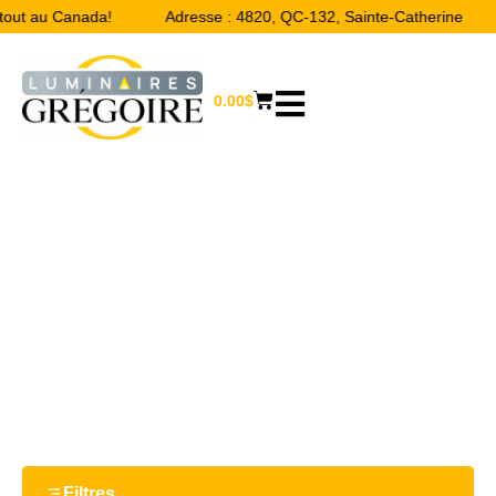
rtout au Canada!
Adresse : 4820, QC-132, Sainte-Catherine
0.00
$
4-3/4''
Accueil
/ Product Largeur / 4-3/4''
Filtres