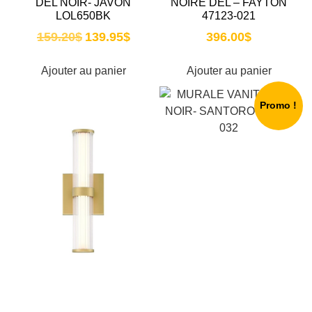
DEL NOIR- JAVON
NOIRE DEL – FAYTON
LOL650BK
47123-021
159.20
$
139.95
$
396.00
$
Ajouter au panier
Ajouter au panier
Promo !