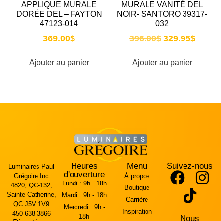
APPLIQUE MURALE
MURALE VANITÉ DEL
DORÉE DEL – FAYTON
NOIR- SANTORO 39317-
47123-014
032
369.00
$
396.00
$
329.95
$
Ajouter au panier
Ajouter au panier
Heures
Menu
Suivez-nous
Luminaires Paul
d'ouverture
Grégoire Inc
À propos
Lundi :
9h - 18h
4820, QC-132,
Boutique
Sainte-Catherine,
Mardi :
9h - 18h
Carrière
QC J5V 1V9
Mercredi :
9h -
Inspiration
450-638-3866
18h
Nous