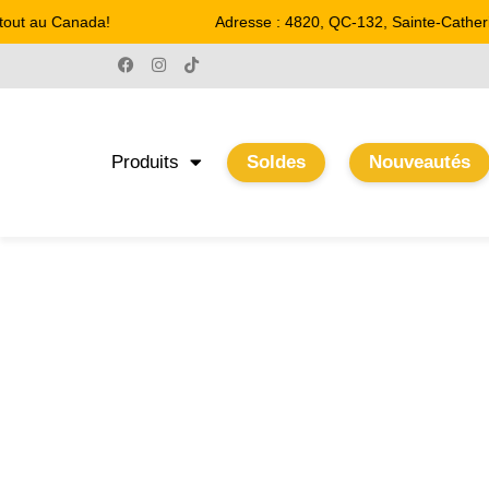
ut au Canada!
Adresse : 4820, QC-132, Sainte-Catherine
Produits
Soldes
Nouveautés
6.25''
Accueil
/ Product Largeur / 6.25''