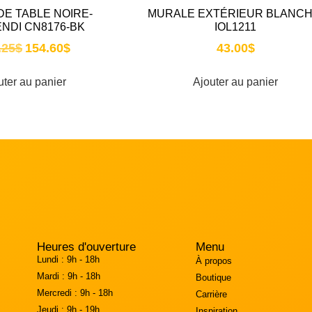
DE TABLE NOIRE-
MURALE EXTÉRIEUR BLANCH
NDI CN8176-BK
IOL1211
.25
$
154.60
$
43.00
$
uter au panier
Ajouter au panier
Heures d'ouverture
Menu
Lundi :
9h - 18h
À propos
Mardi :
9h - 18h
Boutique
Mercredi :
9h - 18h
Carrière
Jeudi :
9h - 19h
Inspiration