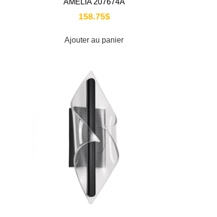
Y
AMELIA 207674A
158.75
$
Ajouter au panier