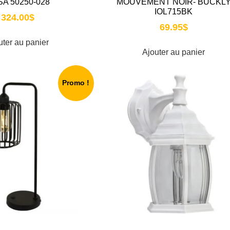
SA 50250-028
MOUVEMENT NOIR- BUCKL
IOL715BK
324.00
$
69.95
$
uter au panier
Ajouter au panier
Promo !