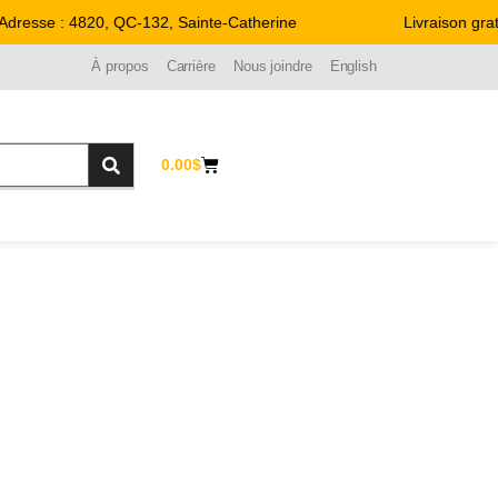
esse : 4820, QC-132, Sainte-Catherine
Livraison gratui
À propos
Carrière
Nous joindre
English
0.00
$