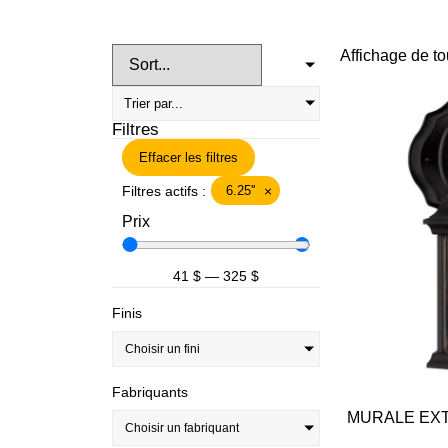
Affichage de to
Filtres
Effacer les filtres
Filtres actifs :
6.25''
×
Prix
41
$
—
325
$
Finis
Choisir un fini
Fabriquants
MURALE EXT
Choisir un fabriquant