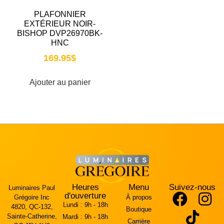
PLAFONNIER
EXTÉRIEUR NOIR-
BISHOP DVP26970BK-
HNC
169.95
$
Ajouter au panier
Heures
Menu
Suivez-nous
Luminaires Paul
d'ouverture
Grégoire Inc
À propos
Lundi :
9h - 18h
4820, QC-132,
Boutique
Sainte-Catherine,
Mardi :
9h - 18h
Carrière