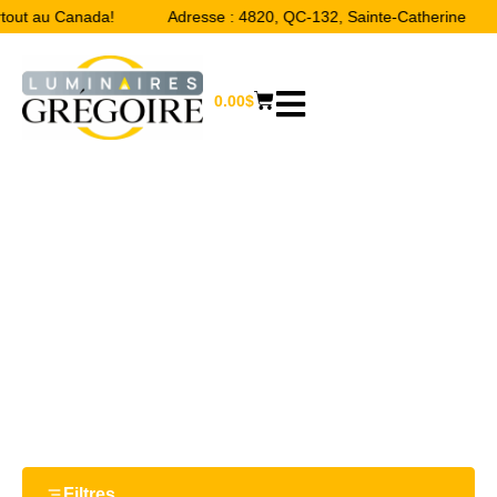
rtout au Canada!
Adresse : 4820, QC-132, Sainte-Catherine
0.00
$
6.75''
Accueil
/ Product Largeur / 6.75''
Filtres