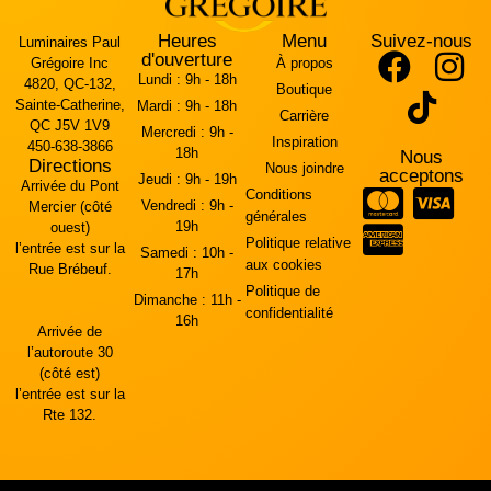
Heures
Menu
Suivez-nous
Luminaires Paul
d'ouverture
Grégoire Inc
À propos
Lundi :
9h - 18h
4820, QC-132,
Boutique
Sainte-Catherine,
Mardi :
9h - 18h
Carrière
QC J5V 1V9
Mercredi :
9h -
Inspiration
450-638-3866
18h
Nous
Directions
Nous joindre
acceptons
Jeudi :
9h - 19h
Arrivée du Pont
Conditions
Vendredi :
9h -
Mercier (côté
générales
19h
ouest)
Politique relative
l’entrée est sur la
Samedi :
10h -
aux cookies
Rue Brébeuf.
17h
Politique de
Dimanche :
11h -
confidentialité
16h
Arrivée de
l’autoroute 30
(côté est)
l’entrée est sur la
Rte 132.