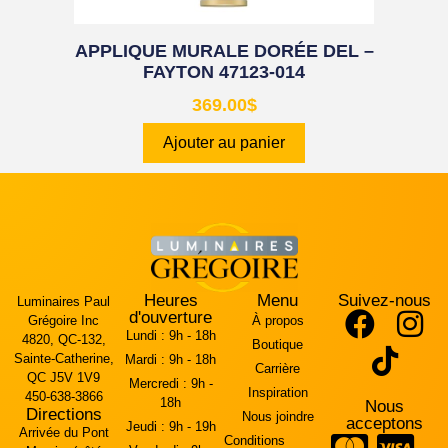
APPLIQUE MURALE DORÉE DEL –
FAYTON 47123-014
369.00
$
Ajouter au panier
Heures
Menu
Suivez-nous
Luminaires Paul
d'ouverture
Grégoire Inc
À propos
Lundi :
9h - 18h
4820, QC-132,
Boutique
Sainte-Catherine,
Mardi :
9h - 18h
Carrière
QC J5V 1V9
Mercredi :
9h -
Inspiration
450-638-3866
18h
Nous
Directions
Nous joindre
acceptons
Jeudi :
9h - 19h
Arrivée du Pont
Conditions