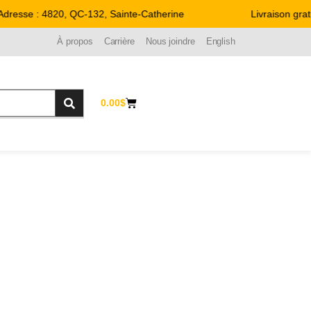
resse : 4820, QC-132, Sainte-Catherine
Livraison gratu
À propos
Carrière
Nous joindre
English
0.00
$