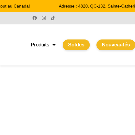
out au Canada!
Adresse : 4820, QC-132, Sainte-Catherin
Produits
Soldes
Nouveautés
22.2 W
Accueil
/ Product Watts / 22.2 W