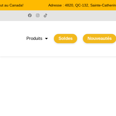
ut au Canada!
Adresse : 4820, QC-132, Sainte-Catherine
Produits
Soldes
Nouveautés
46 W
Accueil
/ Product Watts / 46 W