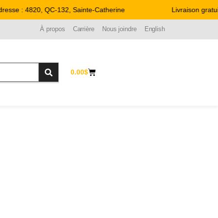
esse : 4820, QC-132, Sainte-Catherine
Livraison gratui
À propos
Carrière
Nous joindre
English
0.00
$