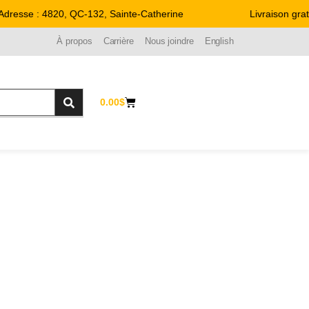
resse : 4820, QC-132, Sainte-Catherine
Livraison gratu
À propos
Carrière
Nous joindre
English
0.00
$