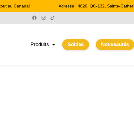
out au Canada!
Adresse : 4820, QC-132, Sainte-Catherin
Produits
Soldes
Nouveautés
64 W
Accueil
/ Product Watts / 64 W