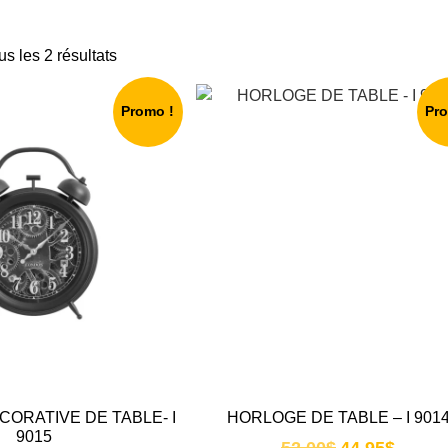
us les 2 résultats
Promo !
Pr
ORATIVE DE TABLE- I
HORLOGE DE TABLE – I 901
9015
52.00
$
44.95
$