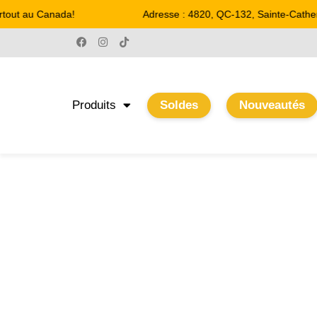
tout au Canada!
Adresse : 4820, QC-132, Sainte-Catheri
Produits
Soldes
Nouveautés
HORLOGES
Accueil
/
Boutique
/
Meubles et Décorations
/ Horloges