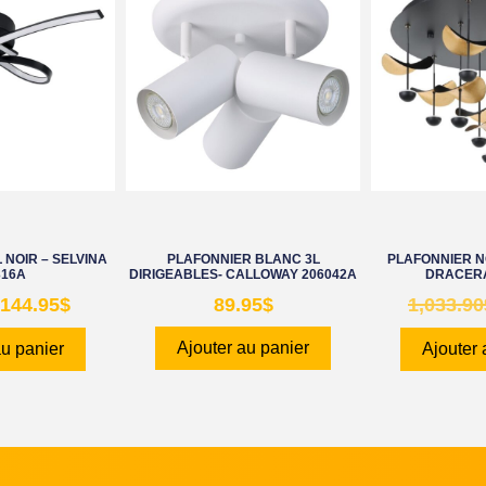
 NOIR – SELVINA
PLAFONNIER BLANC 3L
PLAFONNIER NO
316A
DIRIGEABLES- CALLOWAY 206042A
DRACERA
144.95
$
89.95
$
1,033.90
Ajouter au panier
au panier
Ajouter 