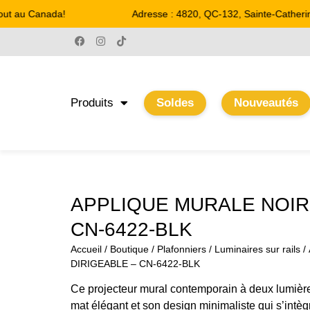
ut au Canada!
Adresse : 4820, QC-132, Sainte-Catherine
Produits
Soldes
Nouveautés
APPLIQUE MURALE NOIR
CN-6422-BLK
Accueil
/
Boutique
/
Plafonniers
/
Luminaires sur rails
/
DIRIGEABLE – CN-6422-BLK
Ce projecteur mural contemporain à deux lumières
mat élégant et son design minimaliste qui s’intè