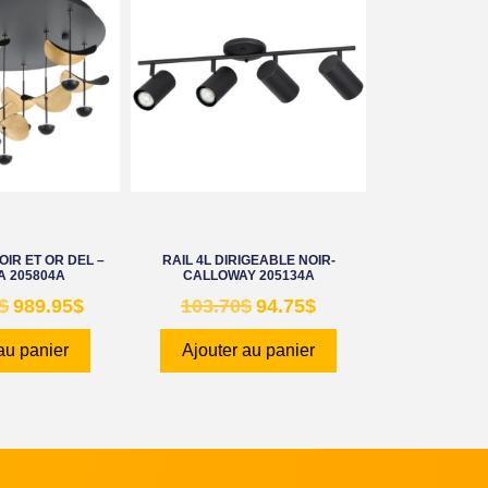
IR ET OR DEL –
RAIL 4L DIRIGEABLE NOIR-
 205804A
CALLOWAY 205134A
$
989.95
$
103.70
$
94.75
$
au panier
Ajouter au panier