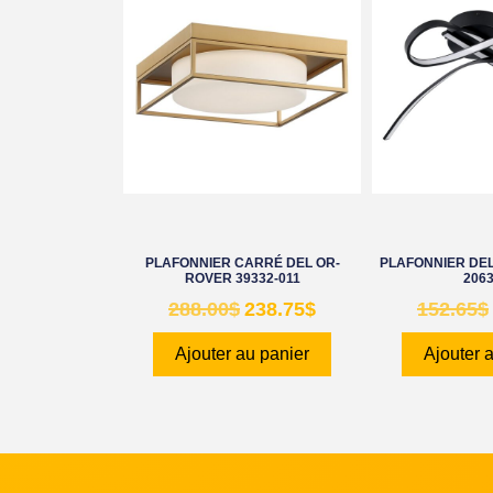
PLAFONNIER CARRÉ DEL OR-
PLAFONNIER DEL
ROVER 39332-011
206
288.00
$
238.75
$
152.65
$
Ajouter au panier
Ajouter 