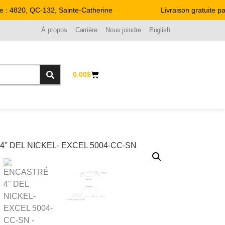
 4820, QC-132, Sainte-Catherine
Livraison gratuite par
À propos
Carrière
Nous joindre
English
0.00
$