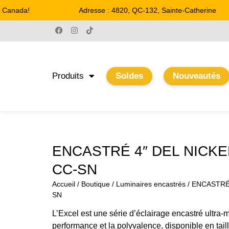
Canada!
Adresse : 4820, QC-132, Sainte-Catherine
Produits
Soldes
Nouveautés
ENCASTRÉ 4″ DEL NICKEL
CC-SN
Accueil
/
Boutique
/
Luminaires encastrés
/ ENCASTRÉ 
SN
L’Excel est une série d’éclairage encastré ultra-
performance et la polyvalence, disponible en taill