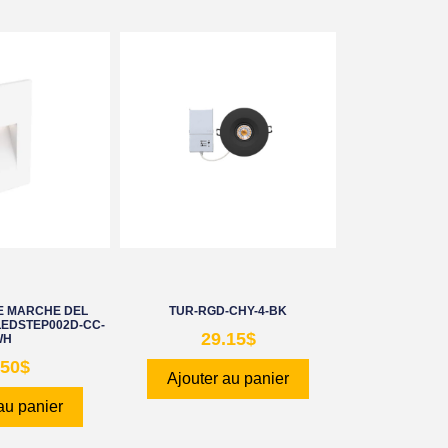
E MARCHE DEL
TUR-RGD-CHY-4-BK
LEDSTEP002D-CC-
29.15
$
WH
.50
$
Ajouter au panier
au panier