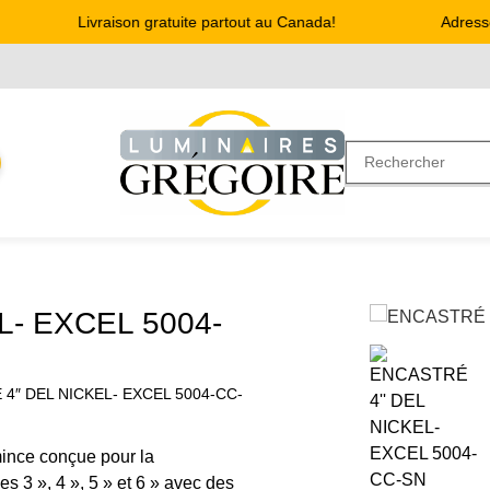
Livraison gratuite partout au Canada!
Adresse :
- EXCEL 5004-
4″ DEL NICKEL- EXCEL 5004-CC-
mince conçue pour la
es 3 », 4 », 5 » et 6 » avec des