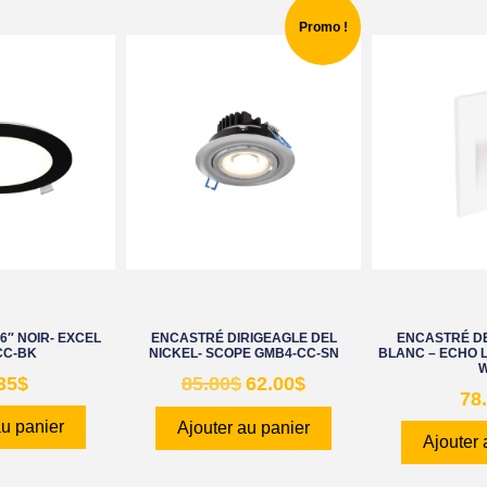
Promo !
6″ NOIR- EXCEL
ENCASTRÉ DIRIGEAGLE DEL
ENCASTRÉ D
CC-BK
NICKEL- SCOPE GMB4-CC-SN
BLANC – ECHO 
35
$
85.80
$
62.00
$
78
au panier
Ajouter au panier
Ajouter 