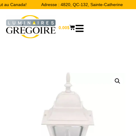
ut au Canada!
Adresse : 4820, QC-132, Sainte-Catherine
0.00
$