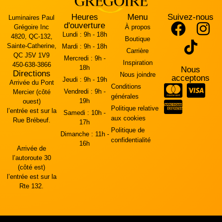
Heures
Menu
Suivez-nous
Luminaires Paul
d'ouverture
Grégoire Inc
À propos
Lundi :
9h - 18h
4820, QC-132,
Boutique
Sainte-Catherine,
Mardi :
9h - 18h
Carrière
QC J5V 1V9
Mercredi :
9h -
Inspiration
450-638-3866
18h
Nous
Directions
Nous joindre
acceptons
Jeudi :
9h - 19h
Arrivée du Pont
Conditions
Vendredi :
9h -
Mercier (côté
générales
19h
ouest)
Politique relative
l’entrée est sur la
Samedi :
10h -
aux cookies
Rue Brébeuf.
17h
Politique de
Dimanche :
11h -
confidentialité
16h
Arrivée de
l’autoroute 30
(côté est)
l’entrée est sur la
Rte 132.