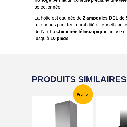
horloge
permet un contrôle précis, et une
tél
sélectionnée.
La hotte est équipée de
2 ampoules DEL de
reconnues pour leur durabilité et leur efficacit
de l’air. La
cheminée télescopique
incluse (1
jusqu’à
10 pieds
.
PRODUITS SIMILAIRES
Promo !