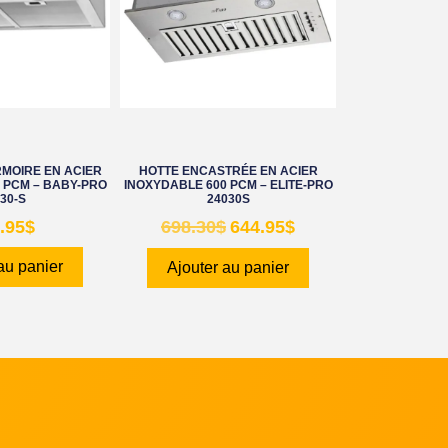
MOIRE EN ACIER
HOTTE ENCASTRÉE EN ACIER
 PCM – BABY-PRO
INOXYDABLE 600 PCM – ELITE-PRO
30-S
24030S
.95
$
698.30
$
644.95
$
au panier
Ajouter au panier