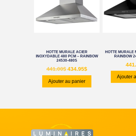
HOTTE MURALE ACIER
HOTTE MURALE N
INOXYDABLE 480 PCM – RAINBOW
RAINBOW 2
24530-480S
441
441.00
$
434.95
$
Ajouter 
Ajouter au panier