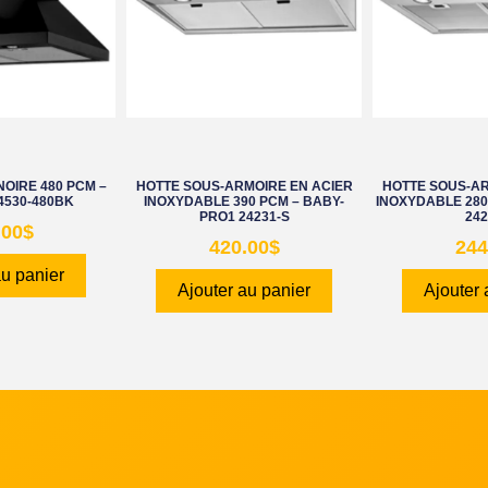
OIRE 480 PCM –
HOTTE SOUS-ARMOIRE EN ACIER
HOTTE SOUS-AR
4530-480BK
INOXYDABLE 390 PCM – BABY-
INOXYDABLE 280
PRO1 24231-S
242
.00
$
420.00
$
244
au panier
Ajouter au panier
Ajouter 