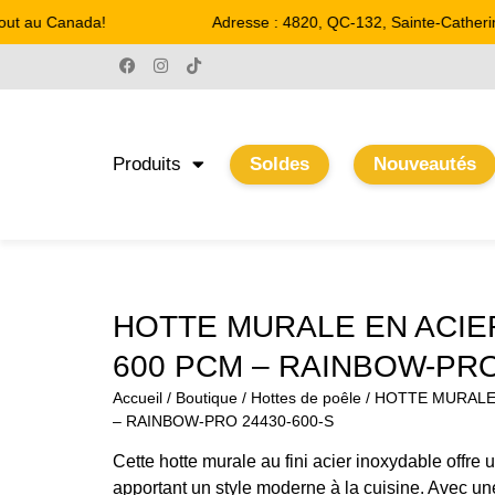
ut au Canada!
Adresse : 4820, QC-132, Sainte-Catherine
Produits
Soldes
Nouveautés
HOTTE MURALE EN ACIE
600 PCM – RAINBOW-PRO
Accueil
/
Boutique
/
Hottes de poêle
/ HOTTE MURALE
– RAINBOW-PRO 24430-600-S
Cette hotte murale au fini acier inoxydable offre 
apportant un style moderne à la cuisine. Avec u