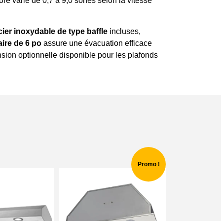
re varie de 0,7 à 9,0 sones selon la vitesse
acier inoxydable de type baffle
incluses,
aire de 6 po
assure une évacuation efficace
nsion optionnelle disponible pour les plafonds
Promo !