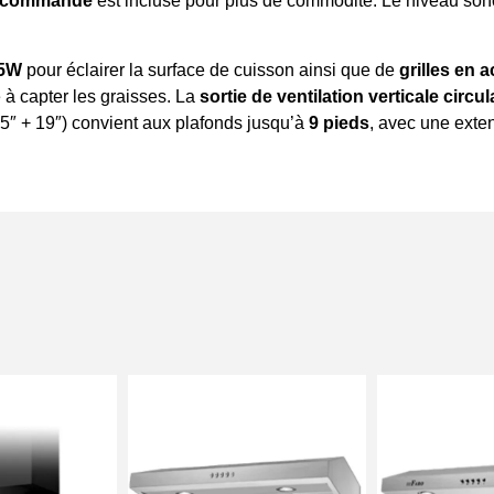
écommande
est incluse pour plus de commodité. Le niveau sono
 5W
pour éclairer la surface de cuisson ainsi que de
grilles en 
é à capter les graisses. La
sortie de ventilation verticale circul
5″ + 19″) convient aux plafonds jusqu’à
9 pieds
, avec une exte