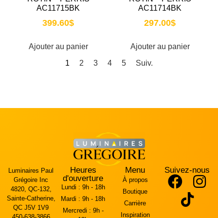
AC11715BK
AC11714BK
399.60
$
297.00
$
Ajouter au panier
Ajouter au panier
1
2
3
4
5
Suiv.
Heures
Menu
Suivez-nous
Luminaires Paul
d'ouverture
Grégoire Inc
À propos
Lundi :
9h - 18h
4820, QC-132,
Boutique
Sainte-Catherine,
Mardi :
9h - 18h
Carrière
QC J5V 1V9
Mercredi :
9h -
Inspiration
450-638-3866