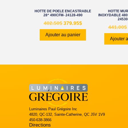
HOTTE DE POELE ENCASTRABLE
HOTTE MUR
28“ 490CFM- 24128-490
INOXYDABLE 480
24530
402.50
$
379.95
$
441.00
$
Ajouter au panier
Ajouter 
Luminaires Paul Grégoire Inc
4820, QC-132, Sainte-Catherine, QC J5V 1V9
450-638-3866
Directions