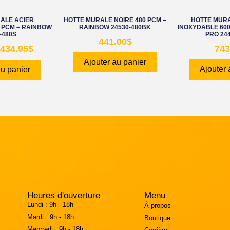
ALE ACIER
HOTTE MURALE NOIRE 480 PCM –
HOTTE MURA
 PCM – RAINBOW
RAINBOW 24530-480BK
INOXYDABLE 600
-480S
PRO 244
441.00
$
434.95
$
743
Ajouter au panier
Ajouter 
au panier
Heures d'ouverture
Menu
Lundi :
9h - 18h
À propos
Mardi :
9h - 18h
Boutique
Mercredi :
9h - 18h