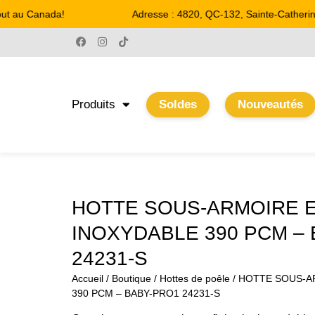
t au Canada!
Adresse : 4820, QC-132, Sainte-Catherine
Produits
Soldes
Nouveautés
HOTTE SOUS-ARMOIRE E
INOXYDABLE 390 PCM –
24231-S
Accueil
/
Boutique
/
Hottes de poêle
/ HOTTE SOUS-A
390 PCM – BABY-PRO1 24231-S