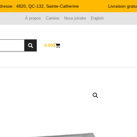
sse : 4820, QC-132, Sainte-Catherine
Livraison gratuit
À propos
Carrière
Nous joindre
English
0.00
$