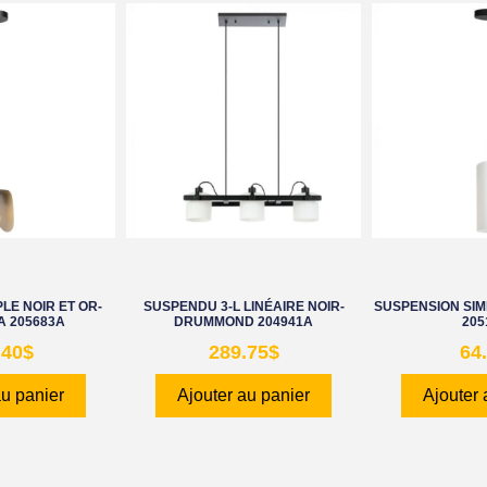
LE NOIR ET OR-
SUSPENDU 3-L LINÉAIRE NOIR-
SUSPENSION SIMP
 205683A
DRUMMOND 204941A
205
.40
$
289.75
$
64
au panier
Ajouter au panier
Ajouter 