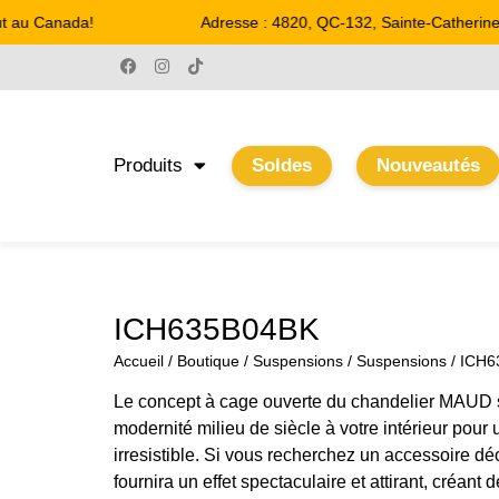
t au Canada!
Adresse : 4820, QC-132, Sainte-Catherine
Produits
Soldes
Nouveautés
ICH635B04BK
Accueil
/
Boutique
/
Suspensions
/
Suspensions
/ ICH
Le concept à cage ouverte du chandelier MAUD 
modernité milieu de siècle à votre intérieur pour u
irresistible. Si vous recherchez un accessoire d
fournira un effet spectaculaire et attirant, créant