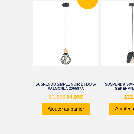
SUSPENDU SIMPLE NOIR ET BOIS-
SUSPENDU SIMP
PALMORLA 205587A
SERENARA
93.60
$
84.95
$
122
Ajouter 
Ajouter au panier