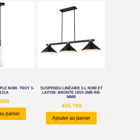
LE NOIR- TROY 3-
SUSPENDU LINÉAIRE 3-L NOIR ET
131A
LAITON- BRONTE 1955-3MB-RB-
MMB
.95
$
455.75
$
au panier
Ajouter au panier