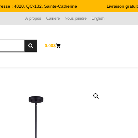
sse : 4820, QC-132, Sainte-Catherine
Livraison gratuit
À propos
Carrière
Nous joindre
English
0.00
$