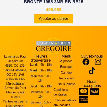
BRONTE 1955-3MB-RB-RB15
499.95
$
Ajouter au panier
Heures
Menu
Suivez-nous
Luminaires Paul
d'ouverture
Grégoire Inc
À propos
Lundi :
9h - 18h
4820, QC-132,
Boutique
Sainte-Catherine,
Mardi :
9h - 18h
Carrière
QC J5V 1V9
Mercredi :
9h -
Inspiration
450-638-3866
18h
Nous
Directions
Nous joindre
acceptons
Jeudi :
9h - 19h
Arrivée du Pont
Conditions
Vendredi :
9h -
Mercier (côté
générales
19h
ouest)
Politique relative
l’entrée est sur la
Samedi :
10h -
aux cookies
Rue Brébeuf.
17h