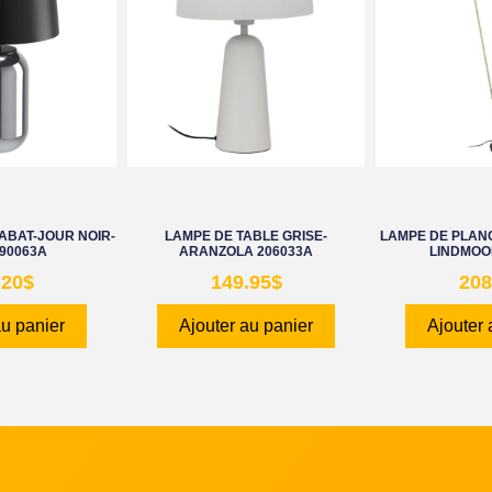
ABAT-JOUR NOIR-
LAMPE DE TABLE GRISE-
LAMPE DE PLANC
390063A
ARANZOLA 206033A
LINDMOO
.20
$
149.95
$
208
au panier
Ajouter au panier
Ajouter 