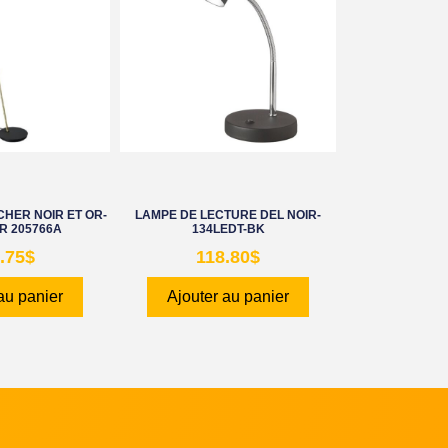
HER NOIR ET OR-
LAMPE DE LECTURE DEL NOIR-
R 205766A
134LEDT-BK
.75
$
118.80
$
au panier
Ajouter au panier