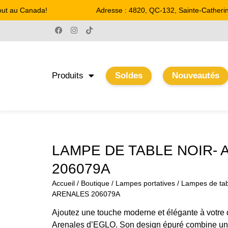
ut au Canada!
Adresse : 4820, QC-132, Sainte-Catherine
Produits
Soldes
Nouveautés
LAMPE DE TABLE NOIR-
206079A
Accueil
/
Boutique
/
Lampes portatives
/
Lampes de tab
ARENALES 206079A
Ajoutez une touche moderne et élégante à votre 
Arenales d’EGLO. Son design épuré combine une