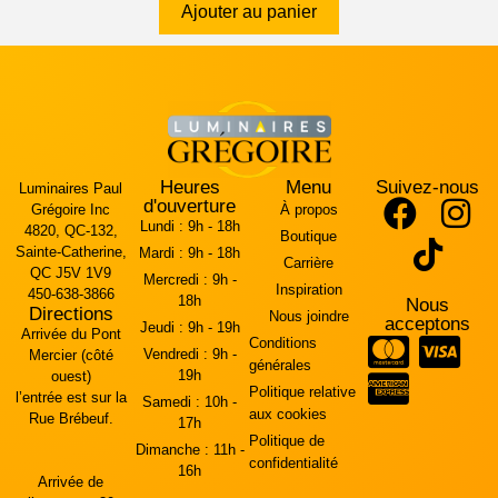
Ajouter au panier
Heures
Menu
Suivez-nous
Luminaires Paul
d'ouverture
Grégoire Inc
À propos
Lundi :
9h - 18h
4820, QC-132,
Boutique
Sainte-Catherine,
Mardi :
9h - 18h
Carrière
QC J5V 1V9
Mercredi :
9h -
Inspiration
450-638-3866
18h
Nous
Directions
Nous joindre
acceptons
Jeudi :
9h - 19h
Arrivée du Pont
Conditions
Vendredi :
9h -
Mercier (côté
générales
19h
ouest)
Politique relative
l’entrée est sur la
Samedi :
10h -
aux cookies
Rue Brébeuf.
17h
Politique de
Dimanche :
11h -
confidentialité
16h
Arrivée de