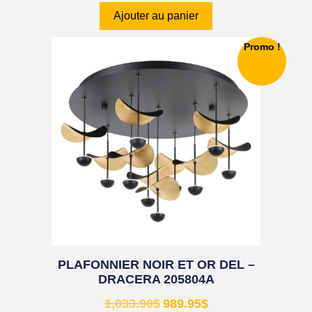
Ajouter au panier
Promo !
PLAFONNIER NOIR ET OR DEL –
DRACERA 205804A
1,033.90
$
989.95
$