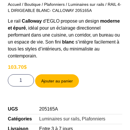
Accueil
/
Boutique
/
Plafonniers
/
Luminaires sur rails
/ RAIL 4-
L DIRIGEABLE BLANC- CALLOWAY 205165A
Le rail
Calloway
d’EGLO propose un design
moderne
et épuré
, idéal pour un éclairage directionnel
performant dans une cuisine, un corridor, un bureau ou
un espace de vie. Son fini
blanc
s’intègre facilement à
tous les styles d’intérieurs, du minimaliste au
contemporain.
103.70
$
Ajouter au panier
UGS
205165A
Catégories
Luminaires sur rails
,
Plafonniers
Livraison
Entre 3 à 7 jours