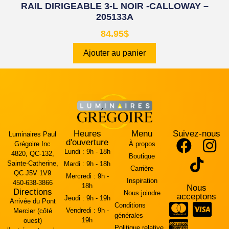
RAIL DIRIGEABLE 3-L NOIR -CALLOWAY –
205133A
84.95
$
Ajouter au panier
Heures
Menu
Suivez-nous
Luminaires Paul
d'ouverture
Grégoire Inc
À propos
Lundi :
9h - 18h
4820, QC-132,
Boutique
Sainte-Catherine,
Mardi :
9h - 18h
Carrière
QC J5V 1V9
Mercredi :
9h -
Inspiration
450-638-3866
18h
Nous
Directions
Nous joindre
acceptons
Jeudi :
9h - 19h
Arrivée du Pont
Conditions
Vendredi :
9h -
Mercier (côté
générales
19h
ouest)
Politique relative