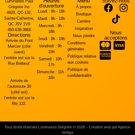
Heures
Menu
Suivez-nous
Luminaires Paul
d'ouverture
Grégoire Inc
À propos
Lundi :
9h - 18h
4820, QC-132,
Boutique
Sainte-Catherine,
Mardi :
9h - 18h
Carrière
QC J5V 1V9
Mercredi :
9h -
Inspiration
450-638-3866
18h
Nous
Directions
Nous joindre
acceptons
Jeudi :
9h - 19h
Arrivée du Pont
Conditions
Vendredi :
9h -
Mercier (côté
générales
19h
ouest)
Politique relative
l’entrée est sur la
Samedi :
10h -
aux cookies
Rue Brébeuf.
17h
Politique de
Dimanche :
11h -
confidentialité
16h
Arrivée de
l’autoroute 30
(côté est)
l’entrée est sur la
Rte 132.
Tous droits réservés Luminaires Grégoire © 2026 – Création web par Agence
Vertiga