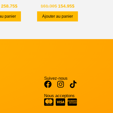
258.75
$
161.30
$
154.95
$
au panier
Ajouter au panier
Suivez-nous
Nous acceptons