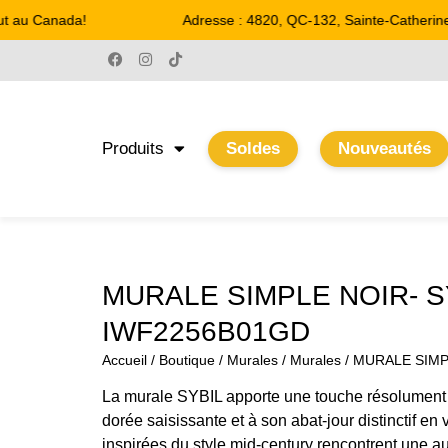
 au Canada!
Adresse : 4820, QC-132, Sainte-Catherine
Produits
Soldes
Nouveautés
MURALE SIMPLE NOIR- S
IWF2256B01GD
Accueil
/
Boutique
/
Murales
/
Murales
/ MURALE SIMP
La murale SYBIL apporte une touche résolument 
dorée saisissante et à son abat-jour distinctif en
inspirées du style mid-century rencontrent une 