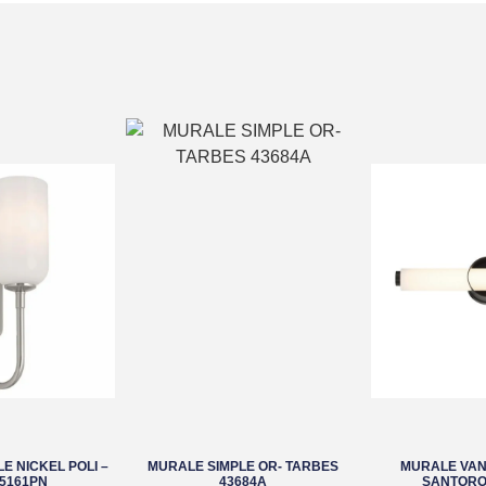
E NICKEL POLI –
MURALE SIMPLE OR- TARBES
MURALE VANI
55161PN
43684A
SANTORO 