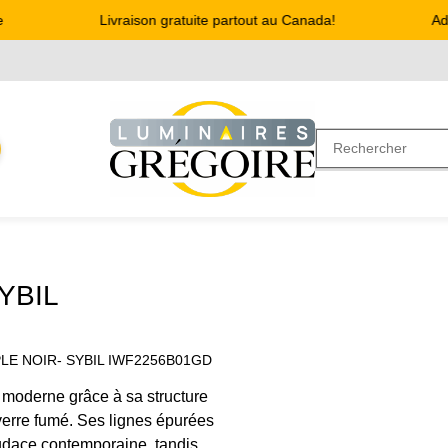
Livraison gratuite partout au Canada!
Adres
YBIL
LE NOIR- SYBIL IWF2256B01GD
moderne grâce à sa structure
 verre fumé. Ses lignes épurées
audace contemporaine, tandis