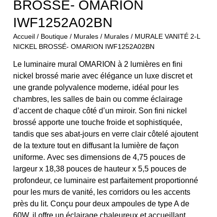
BROSSÉ- OMARION
IWF1252A02BN
Accueil
/
Boutique
/
Murales
/
Murales
/ MURALE VANITÉ 2-L
NICKEL BROSSÉ- OMARION IWF1252A02BN
Le luminaire mural OMARION à 2 lumières en fini
nickel brossé marie avec élégance un luxe discret et
une grande polyvalence moderne, idéal pour les
chambres, les salles de bain ou comme éclairage
d’accent de chaque côté d’un miroir. Son fini nickel
brossé apporte une touche froide et sophistiquée,
tandis que ses abat-jours en verre clair côtelé ajoutent
de la texture tout en diffusant la lumière de façon
uniforme. Avec ses dimensions de 4,75 pouces de
largeur x 18,38 pouces de hauteur x 5,5 pouces de
profondeur, ce luminaire est parfaitement proportionné
pour les murs de vanité, les corridors ou les accents
près du lit. Conçu pour deux ampoules de type A de
60W, il offre un éclairage chaleureux et accueillant,