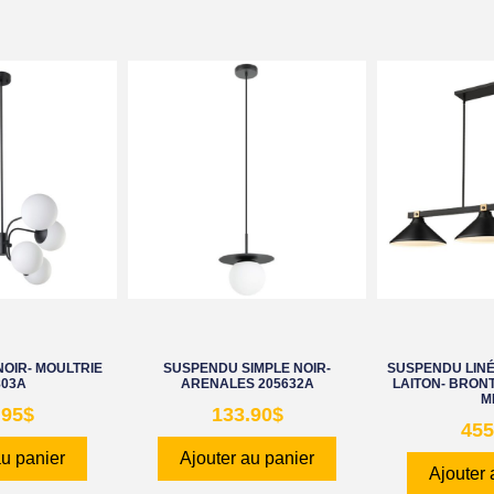
NOIR- MOULTRIE
SUSPENDU SIMPLE NOIR-
SUSPENDU LINÉA
803A
ARENALES 205632A
LAITON- BRONT
M
.95
$
133.90
$
455
au panier
Ajouter au panier
Ajouter 