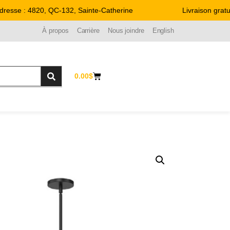
esse : 4820, QC-132, Sainte-Catherine
Livraison gratuit
À propos
Carrière
Nous joindre
English
0.00
$