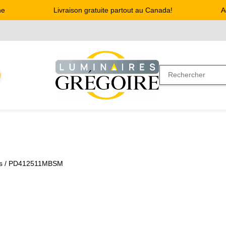
Livraison gratuite partout au Canada!
Adr
s
/ PD412511MBSM