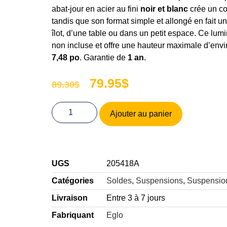
abat-jour en acier au fini
noir et blanc
crée un co
tandis que son format simple et allongé en fait u
îlot, d’une table ou dans un petit espace. Ce lumi
non incluse et offre une hauteur maximale d’env
7,48 po
. Garantie de
1 an
.
79.95
$
89.30
$
Ajouter au panier
UGS
205418A
Catégories
Soldes
,
Suspensions
,
Suspensio
Livraison
Entre 3 à 7 jours
Fabriquant
Eglo