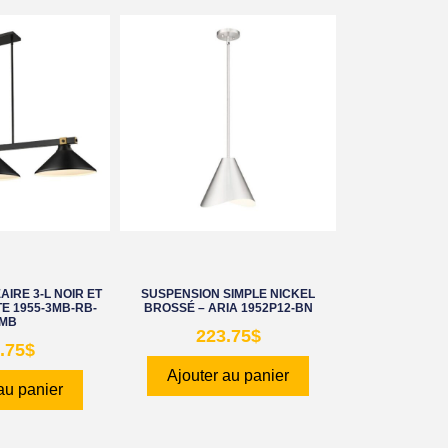
IRE 3-L NOIR ET
SUSPENSION SIMPLE NICKEL
E 1955-3MB-RB-
BROSSÉ – ARIA 1952P12-BN
MB
223.75
$
.75
$
Ajouter au panier
au panier