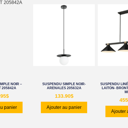
MPLE NOIR –
SUSPENDU SIMPLE NOIR-
SUSPENDU LINÉA
 205842A
ARENALES 205632A
LAITON- BRONT
M
.95
$
133.90
$
455
au panier
Ajouter au panier
Ajouter 