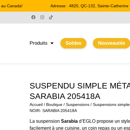
au Canada!
Adresse : 4820, QC-132, Sainte-Catherine
Produits
Soldes
Nouveautés
SUSPENDU SIMPLE MÉTA
SARABIA 205418A
Accueil
/
Boutique
/
Suspensions
/
Suspensions simple
NOIR- SARABIA 205418A
La suspension
Sarabia
d’EGLO propose un style 
facilement à une cuisine, un coin repas ou un e