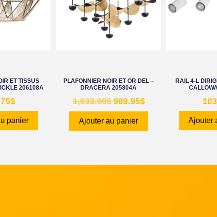
IR ET TISSUS
PLAFONNIER NOIR ET OR DEL –
RAIL 4-L DIR
ICKLE 206108A
DRACERA 205804A
CALLOWA
.75
$
1,033.90
$
989.95
$
103
au panier
Ajouter 
Ajouter au panier