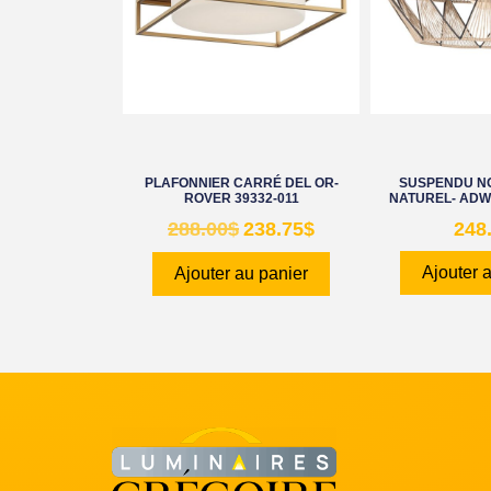
PLAFONNIER CARRÉ DEL OR-
SUSPENDU NO
ROVER 39332-011
NATUREL- ADW
288.00
$
238.75
$
248
Ajouter 
Ajouter au panier