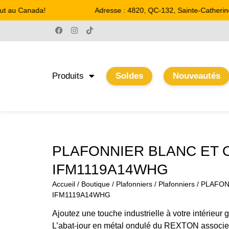
t au Canada!
Adresse : 4820, QC-132, Sainte-Catherine
Produits
Soldes
Nouveautés
PLAFONNIER BLANC ET 
IFM1119A14WHG
Accueil
/
Boutique
/
Plafonniers
/
Plafonniers
/ PLAFON
IFM1119A14WHG
Ajoutez une touche industrielle à votre intérie
L’abat-jour en métal ondulé du REXTON associe 