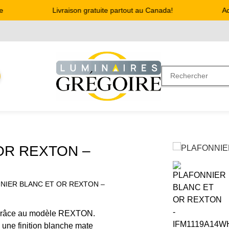
Livraison gratuite partout au Canada!
Adre
OR REXTON –
NIER BLANC ET OR REXTON –
ur grâce au modèle REXTON.
une finition blanche mate