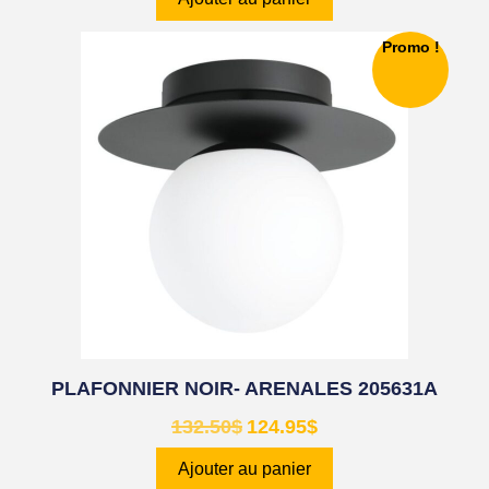
Promo !
PLAFONNIER NOIR- ARENALES 205631A
132.50
$
124.95
$
Ajouter au panier