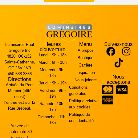
Heures
Menu
Suivez-nous
Luminaires Paul
d'ouverture
Grégoire Inc
À propos
Lundi :
9h - 18h
4820, QC-132,
Boutique
Sainte-Catherine,
Mardi :
9h - 18h
Carrière
QC J5V 1V9
Mercredi :
9h -
Inspiration
450-638-3866
18h
Nous
Directions
Nous joindre
acceptons
Jeudi :
9h - 19h
Arrivée du Pont
Conditions
Vendredi :
9h -
Mercier (côté
générales
19h
ouest)
Politique relative
l’entrée est sur la
Samedi :
10h -
aux cookies
Rue Brébeuf.
17h
Politique de
Dimanche :
11h -
confidentialité
16h
Arrivée de
l’autoroute 30
(côté est)