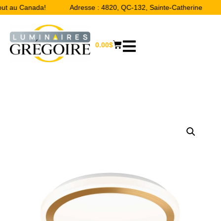
ut au Canada!
Adresse : 4820, QC-132, Sainte-Catherine
0.00
$