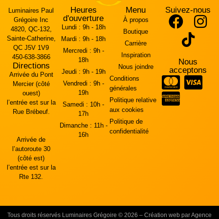
Heures
Menu
Suivez-nous
Luminaires Paul
d'ouverture
Grégoire Inc
À propos
Lundi :
9h - 18h
4820, QC-132,
Boutique
Sainte-Catherine,
Mardi :
9h - 18h
Carrière
QC J5V 1V9
Mercredi :
9h -
Inspiration
450-638-3866
18h
Nous
Directions
Nous joindre
acceptons
Jeudi :
9h - 19h
Arrivée du Pont
Conditions
Vendredi :
9h -
Mercier (côté
générales
19h
ouest)
Politique relative
l’entrée est sur la
Samedi :
10h -
aux cookies
Rue Brébeuf.
17h
Politique de
Dimanche :
11h -
confidentialité
16h
Arrivée de
l’autoroute 30
(côté est)
l’entrée est sur la
Rte 132.
Tous droits réservés Luminaires Grégoire © 2026 – Création web par Agence