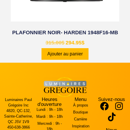
PLAFONNIER NOIR- HARDEN 1948F16-MB
315.00
$
294.95
$
Ajouter au panier
Heures
Menu
Suivez-nous
Luminaires Paul
d'ouverture
Grégoire Inc
À propos
Lundi :
9h - 18h
4820, QC-132,
Boutique
Sainte-Catherine,
Mardi :
9h - 18h
Carrière
QC J5V 1V9
Mercredi :
9h -
Inspiration
450-638-3866
18h