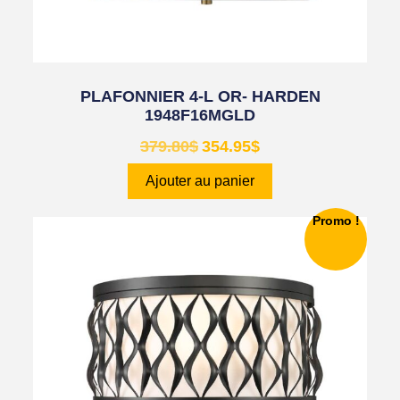
PLAFONNIER 4-L OR- HARDEN
1948F16MGLD
379.80
$
354.95
$
Ajouter au panier
Promo !