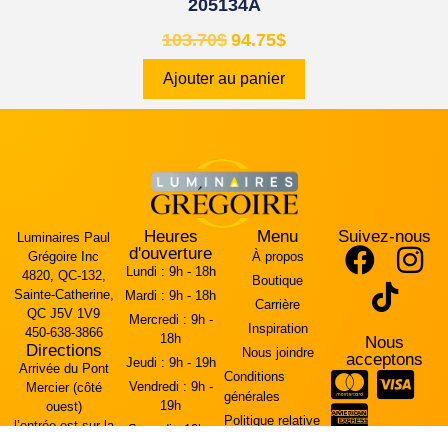
205134A
103.70
$
94.75
$
Ajouter au panier
Heures
Menu
Suivez-nous
Luminaires Paul
d'ouverture
Grégoire Inc
À propos
Lundi :
9h - 18h
4820, QC-132,
Boutique
Sainte-Catherine,
Mardi :
9h - 18h
Carrière
QC J5V 1V9
Mercredi :
9h -
Inspiration
450-638-3866
18h
Nous
Directions
Nous joindre
acceptons
Jeudi :
9h - 19h
Arrivée du Pont
Conditions
Vendredi :
9h -
Mercier (côté
générales
19h
ouest)
Politique relative
l’entrée est sur la
Samedi :
10h -
aux cookies
Rue Brébeuf.