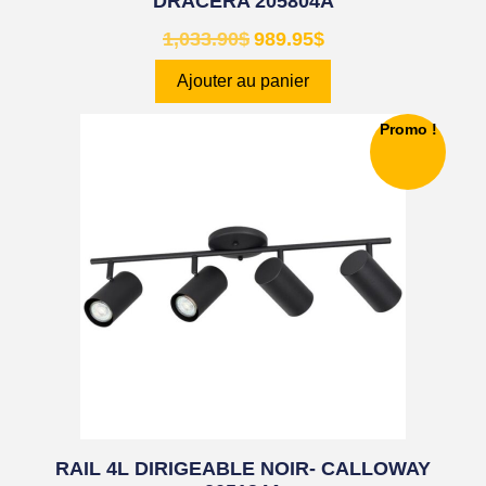
DRACERA 205804A
1,033.90
$
989.95
$
Ajouter au panier
Promo !
RAIL 4L DIRIGEABLE NOIR- CALLOWAY