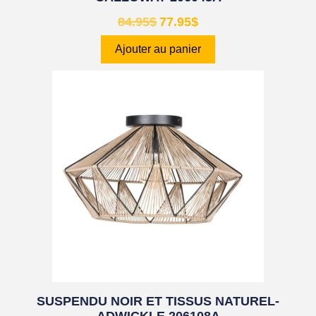
84.95
$
77.95
$
Ajouter au panier
SUSPENDU NOIR ET TISSUS NATUREL-
ADWICKLE 206108A