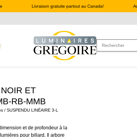
Livraison gratuite partout au Canada!
Adre
 NOIR ET
3MB-RB-MMB
es
/ SUSPENDU LINÉAIRE 3-L
dimension et de profondeur à la
umières pour billard. Il arbore