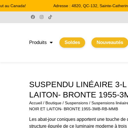
t au Canada!
Adresse : 4820, QC-132, Sainte-Catherine
Produits
Soldes
Nouveautés
SUSPENDU LINÉAIRE 3-L
LAITON- BRONTE 1955-
Accueil
/
Boutique
/
Suspensions
/
Suspensions linéair
NOIR ET LAITON- BRONTE 1955-3MB-RB-MMB
Les abat-jour coniques apportent une touche de 
structure épurée de ce luminaire moderne à trois l